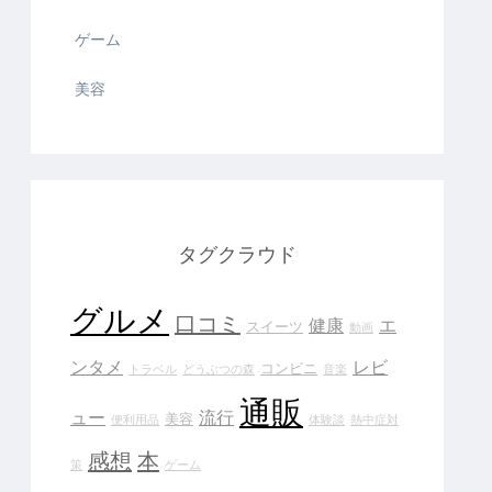
ゲーム
美容
タグクラウド
グルメ
口コミ
健康
エ
スイーツ
動画
ンタメ
レビ
コンビニ
トラベル
どうぶつの森
音楽
通販
ュー
流行
美容
便利用品
体験談
熱中症対
感想
本
策
ゲーム