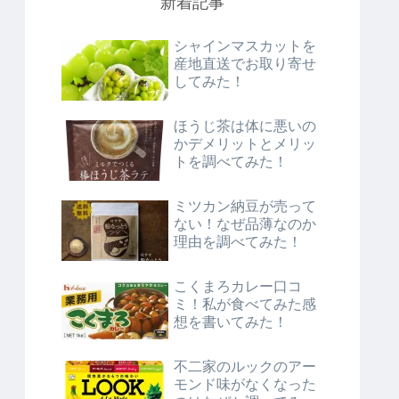
新着記事
シャインマスカットを
産地直送でお取り寄せ
してみた！
ほうじ茶は体に悪いの
かデメリットとメリッ
トを調べてみた！
ミツカン納豆が売って
ない！なぜ品薄なのか
理由を調べてみた！
こくまろカレー口コ
ミ！私が食べてみた感
想を書いてみた！
不二家のルックのアー
モンド味がなくなった