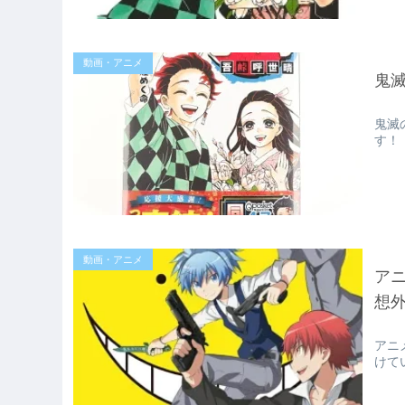
動画・アニメ
鬼
鬼滅
す！
動画・アニメ
ア
想
アニ
けて